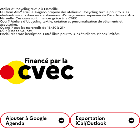
Atelier d’Upcycling textile à Marseille.
Le Crous Aix-Marseille Avignon
propose des ateliers d’Upcycling textile pour tous les
étudiants
inscrits dans un établissement d’enseignement supérieur de l’académie d’Aix-
Marseille. Ces cours sont financés grâce à la CVEC.
Quoi ? Ateliers d’Upcycling textile, création et personnalisation de vêtements et
accessoires.
Quand ? tous les mercredis de 18h30 à 21h
Où ? (S)pace Galinat
Modalités : sans inscription. Entré libre pour tous les étudiants. Places limitées.
Ajouter à Google
Exportation
Agenda
iCal/Outlook