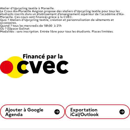
Atelier d’Upcycling textile à Marseille.
Le Crous Aix-Marseille Avignon propose des ateliers d’Upcycling textile pour tous les
étudiants inscrits dans un établissement d’enseignement supérieur de l’académie d’Aix-
Marseille. Ces cours sont financés grâce à la CVEC.
Quoi ?
Ateliers d’Upcycling textile, création et personnalisation de vêtements et
accessoires.
Quand ?
tous les mercredis de 18h30 à 21h
Où ?
(S)pace Galinat
Modalités :
sans inscription. Entrée libre pour tous les étudiants. Places limitées.
Ajouter à Google
Exportation
Agenda
iCal/Outlook