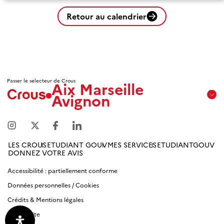
Retour au calendrier
Passer le selecteur de Crous
Aix Marseille
Avignon
Aix
Marseille
Avignon
LES CROUS
ETUDIANT GOUV
MES SERVICES
ETUDIANTGOUV
DONNEZ VOTRE AVIS
Amiens
Picardie
Accessibilité : partiellement conforme
Données personnelles / Cookies
Antilles
Crédits & Mentions légales
Guyane
Plan du site