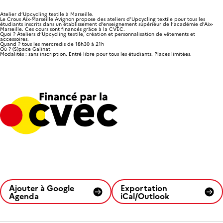
Atelier d’Upcycling textile à Marseille.
Le Crous Aix-Marseille Avignon
propose des ateliers d’Upcycling textile pour tous les
étudiants
inscrits dans un établissement d’enseignement supérieur de l’académie d’Aix-
Marseille. Ces cours sont financés grâce à la CVEC.
Quoi ? Ateliers d’Upcycling textile, création et personnalisation de vêtements et
accessoires.
Quand ? tous les mercredis de 18h30 à 21h
Où ? (S)pace Galinat
Modalités : sans inscription. Entré libre pour tous les étudiants. Places limitées.
Ajouter à Google
Exportation
Agenda
iCal/Outlook