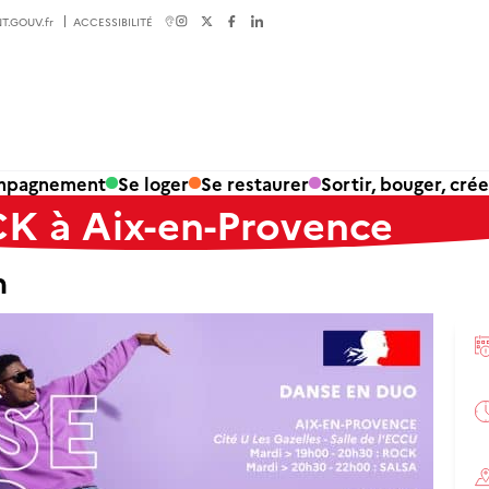
T.GOUV.fr
ACCESSIBILITÉ
ompagnement
Se loger
Se restaurer
Sortir, bouger, crée
K à Aix-en-Provence
n