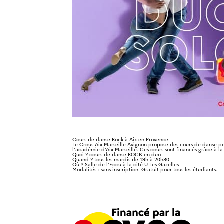
Cours de danse Rock à Aix-en-Provence.
Le Crous Aix-Marseille Avignon
propose des cours de danse pou
l’académie d’Aix-Marseille. Ces cours sont financés grâce à l
Quoi ? cours de danse ROCK en duo
Quand ? tous les mardis de 19h à 20h30
Où ? Salle de l’Eccu à la cité U Les Gazelles
Modalités : sans inscription. Gratuit pour tous les étudiants.