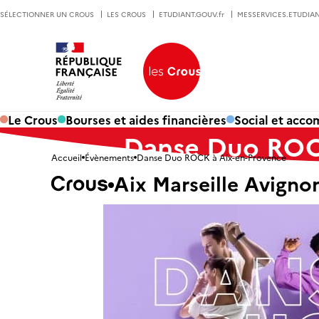
SÉLECTIONNER UN CROUS
LES CROUS
ETUDIANT.GOUV.fr
MESSERVICES.ETUDIAN
Le Crous
Bourses et aides financières
Social et acc
Danse Duo ROC
Accueil
Évènements
Danse Duo ROCK à Aix-en-Provence
Aix Marseille Avigno